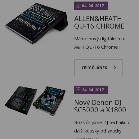
04. 06. 2017
ALLEN&HEATH
QU-16 CHROME
Máme nový digitální mix
A&H QU-16 Chrome
CELÝ ČLÁNEK
24. 04. 2017
Nový Denon DJ
SC5000 a X1800
Rozšířili jsme DJ techniku o
další kousky od značky