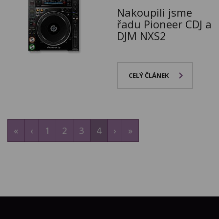
Nakoupili jsme
řadu Pioneer CDJ a
DJM NXS2
CELÝ ČLÁNEK
«
‹
1
2
3
4
›
»