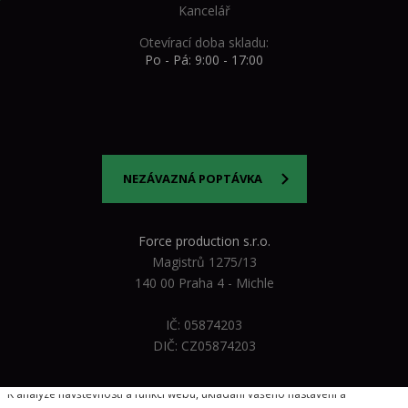
Kancelář
Otevírací doba skladu:
Po - Pá: 9:00 - 17:00
NEZÁVAZNÁ POPTÁVKA
Force production s.r.o.
Magistrů 1275/13
140 00 Praha 4 - Michle
IČ: 05874203
DIČ: CZ05874203
Vážíme si vašeho soukromí
K analýze návštěvnosti a funkcí webu, ukládání vašeho nastavení a