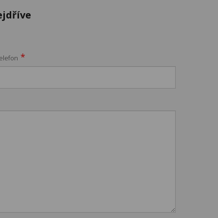
jdříve
*
elefon