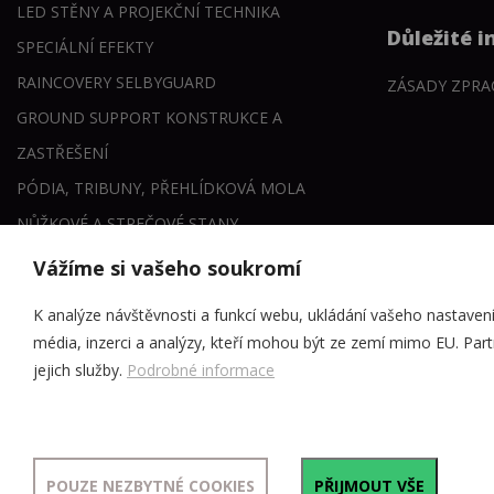
LED STĚNY A PROJEKČNÍ TECHNIKA
Důležité 
SPECIÁLNÍ EFEKTY
RAINCOVERY SELBYGUARD
ZÁSADY ZPRA
GROUND SUPPORT KONSTRUKCE A
ZASTŘEŠENÍ
PÓDIA, TRIBUNY, PŘEHLÍDKOVÁ MOLA
NŮŽKOVÉ A STREČOVÉ STANY
DALŠÍ TECHNIKA A SLUŽBY
Vážíme si vašeho soukromí
3D VIZUALIZACE SCÉN
K analýze návštěvnosti a funkcí webu, ukládání vašeho nastavení
média, inzerci a analýzy, kteří mohou být ze zemí mimo EU. Part
jejich služby.
Podrobné informace
© 2026
Forceproduction.cz
- všechna práva vyhrazena
POUZE NEZBYTNÉ COOKIES
PŘIJMOUT VŠE