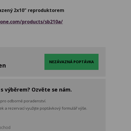
azený 2x10" reproduktorem
-one.com/products/sb210a/
NEZÁVAZNÁ POPTÁVKA
den
 s výběrem? Ozvěte se nám.
 pro odborné poradenství.
k a rezervací využijte poptávkový formulář výše.
bchod