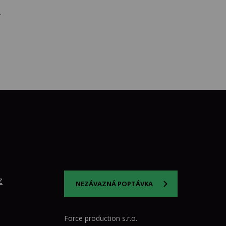
.
z
NEZÁVAZNÁ POPTÁVKA
Force production s.r.o.