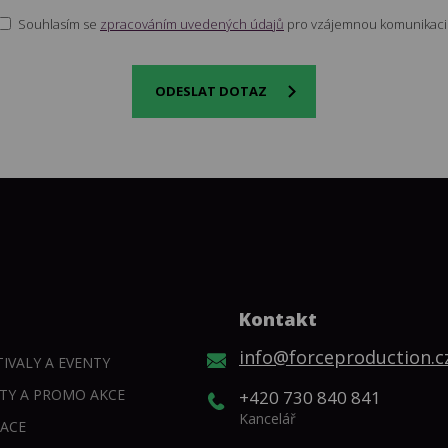
Souhlasím se
zpracováním uvedených údajů
pro vzájemnou komunikaci
ODESLAT DOTAZ
Kontakt
info@forceproduction.c
IVALY A EVENTY
NTY A PROMO AKCE
+420 730 840 841
Kancelář
LACE