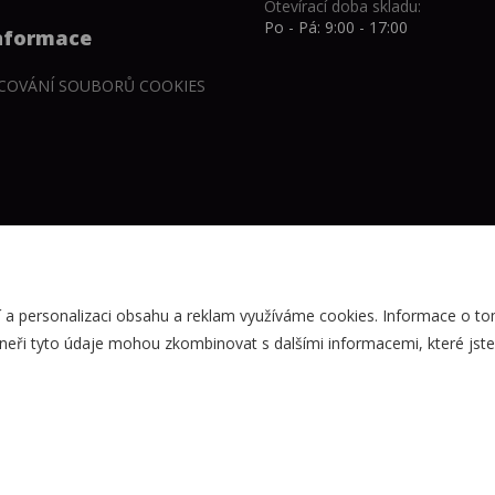
Otevírací doba skladu:
Po - Pá: 9:00 - 17:00
informace
COVÁNÍ SOUBORŮ COOKIES
 a personalizaci obsahu a reklam využíváme cookies. Informace o tom
neři tyto údaje mohou zkombinovat s dalšími informacemi, které jste j