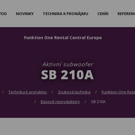
VOD
NOVINKY
TECHNIKA K PRONÁJMU
CENÍK
REFEREN
F
unktion
O
ne
R
ental
C
entral
E
urope
Aktivní subwoofer
SB 210A
Technika k pronájmu
Zvuková technika
Funktion-One Rep
Basové reproduktory
SB 210A