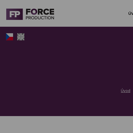
Ú
Úvod