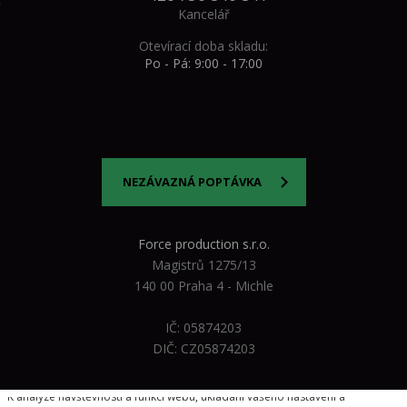
Kancelář
Otevírací doba skladu:
Po - Pá: 9:00 - 17:00
NEZÁVAZNÁ POPTÁVKA
Force production s.r.o.
Magistrů 1275/13
140 00 Praha 4 - Michle
IČ: 05874203
DIČ: CZ05874203
Vážíme si vašeho soukromí
K analýze návštěvnosti a funkcí webu, ukládání vašeho nastavení a