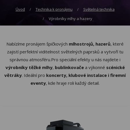
Úvod
Technika k pronájmu
Světelná technika
Výrobníky mlhy a hazery
Nabízíme pronájem špičkových
mlhostrojů, hazerů
, které
zajistí perfektní viditelnost světelných paprsků a vytvoří tu
správnou atmosféru.Pro speciální efekty u nás najdete i
výrobníky těžké mlhy
,
bublinkovače
a výkonné
scénické
větráky
. Ideální pro
koncerty, klubové instalace i firemní
eventy
, kde hraje roli každý detail.