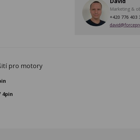
David
Marketing & o
+420 776 403 
david@forcepr
ití pro motory
pin
/ 4pin