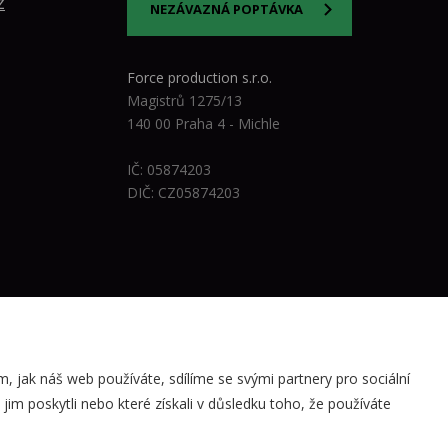
z
NEZÁVAZNÁ POPTÁVKA
Force production s.r.o.
Magistrů 1275/13
140 00 Praha 4 - Michle
IČ: 05874203
DIČ: CZ05874203
, jak náš web používáte, sdílíme se svými partnery pro sociální
im poskytli nebo které získali v důsledku toho, že používáte