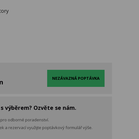
tory
NEZÁVAZNÁ POPTÁVKA
en
 s výběrem? Ozvěte se nám.
 pro odborné poradenství.
k a rezervací využijte poptávkový formulář výše.