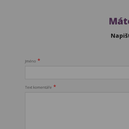
Máte
Napiš
*
Jméno
*
Text komentáře