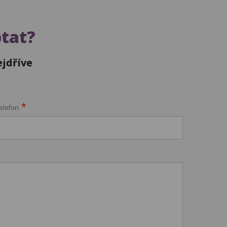
ptat?
jdříve
*
elefon