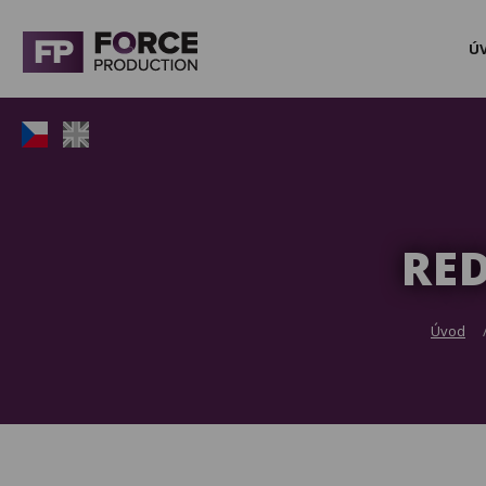
Ú
RE
Úvod