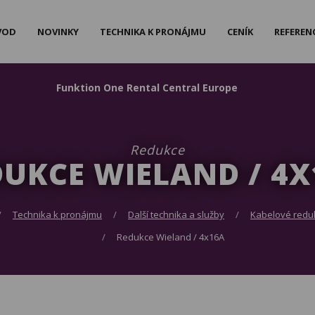
VOD
NOVINKY
TECHNIKA K PRONÁJMU
CENÍK
REFEREN
F
unktion
O
ne
R
ental
C
entral
E
urope
Redukce
DUKCE WIELAND / 4X
Technika k pronájmu
Další technika a služby
Kabelové redu
Redukce Wieland / 4x16A