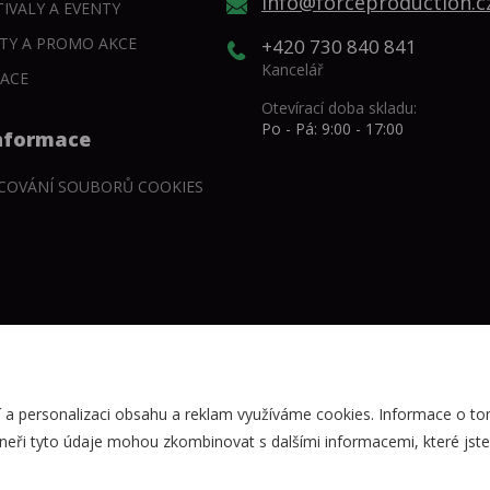
info@forceproduction.c
IVALY A EVENTY
NTY A PROMO AKCE
+420 730 840 841
Kancelář
LACE
Otevírací doba skladu:
Po - Pá: 9:00 - 17:00
informace
COVÁNÍ SOUBORŮ COOKIES
 a personalizaci obsahu a reklam využíváme cookies. Informace o tom
neři tyto údaje mohou zkombinovat s dalšími informacemi, které jste j