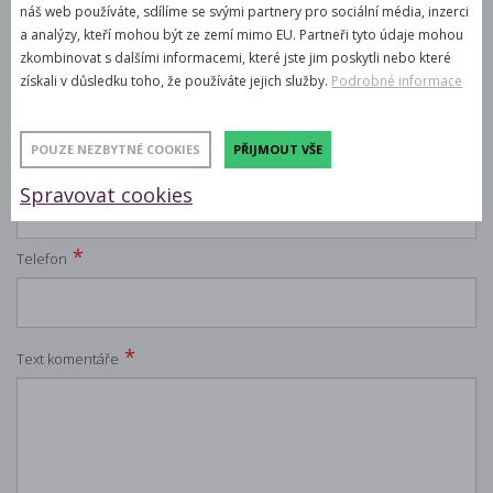
náš web používáte, sdílíme se svými partnery pro sociální média, inzerci
nebo nabídkou.
a analýzy, kteří mohou být ze zemí mimo EU. Partneři tyto údaje mohou
zkombinovat s dalšími informacemi, které jste jim poskytli nebo které
*
Jméno
získali v důsledku toho, že používáte jejich služby.
Podrobné informace
POUZE NEZBYTNÉ COOKIES
PŘIJMOUT VŠE
*
E-mail
Spravovat cookies
*
Telefon
*
Text komentáře