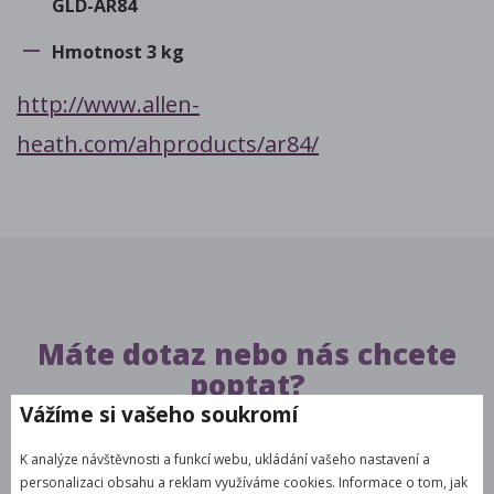
GLD-AR84
Hmotnost 3 kg
http://www.allen-
heath.com/ahproducts/ar84/
Máte dotaz nebo nás chcete
poptat?
Vážíme si vašeho soukromí
Napište nám pomocí formuláře a my se
K analýze návštěvnosti a funkcí webu, ukládání vašeho nastavení a
Vám co nejdříve ozveme s odpovědí
personalizaci obsahu a reklam využíváme cookies. Informace o tom, jak