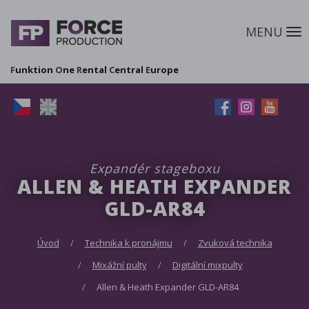
MENU
M
F
unktion
O
ne
R
ental
C
entral
E
urope
Expandér stageboxu
ALLEN & HEATH EXPANDER
GLD-AR84
Úvod
Technika k pronájmu
Zvuková technika
Mixážní pulty
Digitální mixpulty
Allen & Heath Expander GLD-AR84