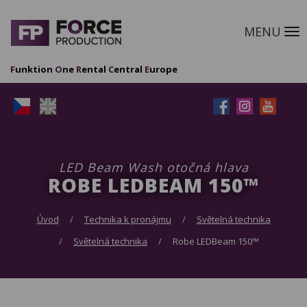
MENU
M
F
unktion
O
ne
R
ental
C
entral
E
urope
LED Beam Wash otočná hlava
ROBE LEDBEAM 150™
Úvod
Technika k pronájmu
Světelná technika
Světelná technika
Robe LEDBeam 150™