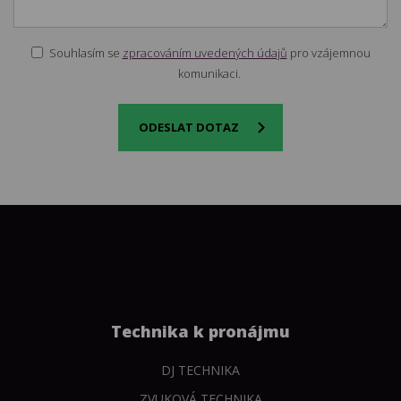
Souhlasím se
zpracováním uvedených údajů
pro vzájemnou
komunikaci.
ODESLAT DOTAZ
Technika k pronájmu
DJ TECHNIKA
ZVUKOVÁ TECHNIKA