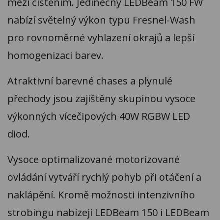
mezi čištěním. Jedinečný LEDBeam 150 FW
nabízí světelný výkon typu Fresnel-Wash
pro rovnoměrné vyhlazení okrajů a lepší
homogenizaci barev.
Atraktivní barevné chases a plynulé
přechody jsou zajištěny skupinou vysoce
výkonných vícečipových 40W RGBW LED
diod.
Vysoce optimalizované motorizované
ovládání vytváří rychlý pohyb při otáčení a
naklápění. Kromě možnosti intenzivního
strobingu nabízejí LEDBeam 150 i LEDBeam