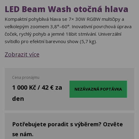
LED Beam Wash otočná hlava
Kompaktní pohyblivá hlava se 7× 30W RGBW multičipy a
velkolepým zoomem 3,8°–60°. Inovativní povrchová úprava
čoček, rychlý pohyb a jemné 18bit stmívání. Univerzální
svítidlo pro efektní barevnou show (5,7 kg).
Zobrazit více
Cena pronájmu
1 000 Kč / 42 € za
NEZÁVAZNÁ POPTÁVKA
den
Potřebujete poradit s výběrem? Ozvěte
se nám.