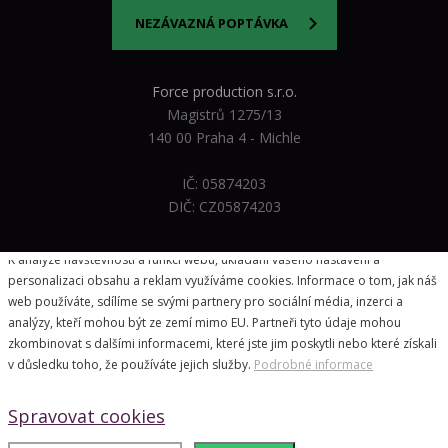
NEZÁVAZNÁ POPTÁVKA
Force production s.r.o.
Magistrů 1275/13
140 00 Praha 4 - Michle
IČ: 05874203
DIČ: CZ05874203
Vážíme si vašeho soukromí
K analýze návštěvnosti a funkcí webu, ukládání vašeho nastavení a
personalizaci obsahu a reklam využíváme cookies. Informace o tom, jak náš
web používáte, sdílíme se svými partnery pro sociální média, inzerci a
analýzy, kteří mohou být ze zemí mimo EU. Partneři tyto údaje mohou
© 2026
Forceproduction.cz
- všechna práva vyhrazena
zkombinovat s dalšími informacemi, které jste jim poskytli nebo které získali
Redakční systém vytvořil
Jan Čech
& grafický návrh
v důsledku toho, že používáte jejich služby.
Podrobné informace
KošnarDesign
Spravovat cookies