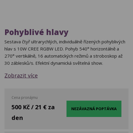
Pohyblivé hlavy
Sestava čtyř ultrarychlých, individuálně řízených pohyblivých
hlav s 10W CREE RGBW LED. Pohyb 540° horizontálně a
270° vertikálně, 16 automatických režimů a stroboskop až
30 záblesků/s. Efektní dynamická světelná show.
Zobrazit více
Cena pronájmu
500 Kč / 21 € za
NEZÁVAZNÁ POPTÁVKA
den