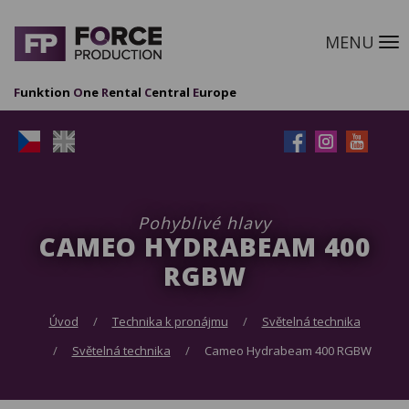
MENU
M
F
unktion
O
ne
R
ental
C
entral
E
urope
Pohyblivé hlavy
CAMEO HYDRABEAM 400
RGBW
Úvod
Technika k pronájmu
Světelná technika
Světelná technika
Cameo Hydrabeam 400 RGBW