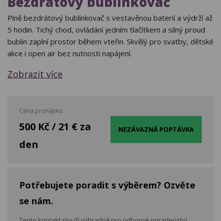
Bezdrátový bublinkovač
Plně bezdrátový bublinkovač s vestavěnou baterií a výdrží až
5 hodin. Tichý chod, ovládání jedním tlačítkem a silný proud
bublin zaplní prostor během vteřin. Skvělý pro svatby, dětské
akce i open air bez nutnosti napájení.
Zobrazit více
Cena pronájmu
500 Kč / 21 € za
NEZÁVAZNÁ POPTÁVKA
den
Potřebujete poradit s výběrem? Ozvěte
se nám.
Tento kontakt slouží výhradně pro odborné poradenství.