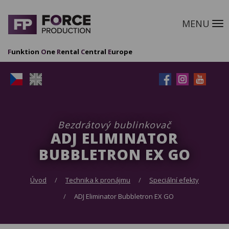
MENU
M
F
unktion
O
ne
R
ental
C
entral
E
urope
Bezdrátový bublinkovač
ADJ ELIMINATOR
BUBBLETRON EX GO
Úvod
Technika k pronájmu
Speciální efekty
ADJ Eliminator Bubbletron EX GO