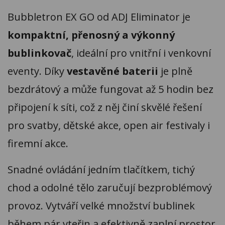
Bubbletron EX GO od ADJ Eliminator je
kompaktní, přenosný a výkonný
bublinkovač
, ideální pro vnitřní i venkovní
eventy. Díky
vestavěné baterii
je plně
bezdrátový a může fungovat až 5 hodin bez
připojení k síti, což z něj činí skvělé řešení
pro svatby, dětské akce, open air festivaly i
firemní akce.
Snadné ovládání jedním tlačítkem, tichý
chod a odolné tělo zaručují bezproblémový
provoz. Vytváří velké množství bublinek
během pár vteřin a efektivně zaplní prostor