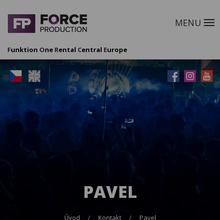
MENU
M
F
unktion
O
ne
R
ental
C
entral
E
urope
PAVEL
Úvod
Kontakt
Pavel