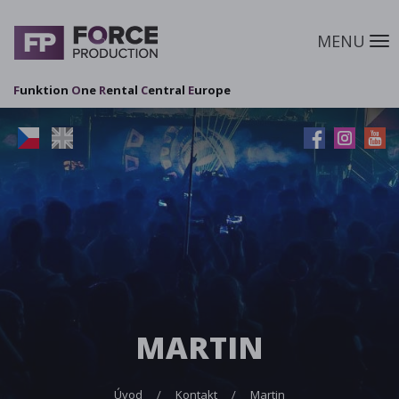
MENU
M
F
unktion
O
ne
R
ental
C
entral
E
urope
MARTIN
Úvod
Kontakt
Martin