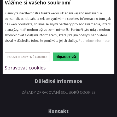
Vážíme si vašeho soukromí
NŮŽKOVÉ A STREČOVÉ STANY
DALŠÍ TECHNIKA A SLUŽBY
K analýze návštěvnosti a funkcí webu, ukládání vašeho nastavení a
personalizaci obsahu a reklam využíváme cookies. Informace o tom, jak
3D VIZUALIZACE SCÉN
náš web používáte, sdílíme se svými partnery pro sociální média, inzerci
a analýzy, kteří mohou být ze zemí mimo EU. Partneři tyto údaje mohou
zkombinovat s dalšími informacemi, které jste jim poskytli nebo které
Reference
získali v důsledku toho, že používáte jejich služby.
Podrobné informace
HUDEBNÍ FESTIVALY A EVENTY
POUZE NEZBYTNÉ COOKIES
PŘIJMOUT VŠE
FIREMNÍ EVENTY A PROMO AKCE
PEVNÉ INSTALACE
Spravovat cookies
Důležité informace
ZÁSADY ZPRACOVÁNÍ SOUBORŮ COOKIES
Kontakt