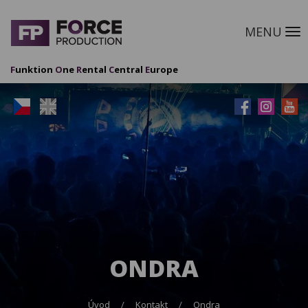
MENU
M
F
unktion
O
ne
R
ental
C
entral
E
urope
ONDRA
Úvod
Kontakt
Ondra